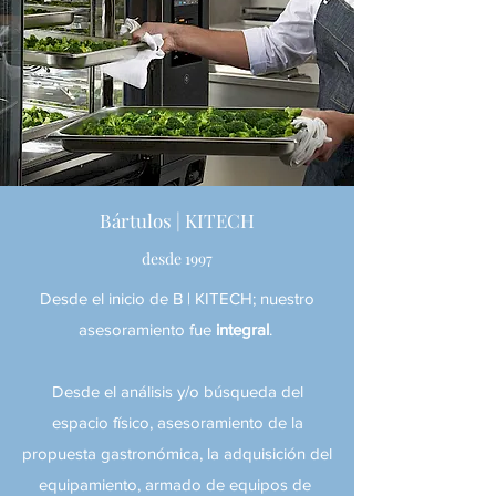
Bártulos | KITECH
desde 1997
Desde el inicio de B | KITECH; nuestro
asesoramiento fue
integral
.
Desde el análisis y/o búsqueda del
espacio físico, asesoramiento de la
propuesta gastronómica, la adquisición del
equipamiento, armado de equipos de